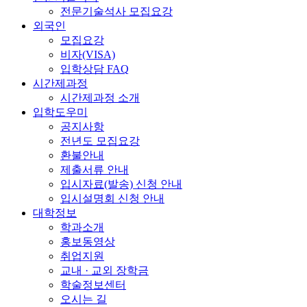
전문기술석사 모집요강
외국인
모집요강
비자(VISA)
입학상담 FAQ
시간제과정
시간제과정 소개
입학도우미
공지사항
전년도 모집요강
환불안내
제출서류 안내
입시자료(발송) 신청 안내
입시설명회 신청 안내
대학정보
학과소개
홍보동영상
취업지원
교내 · 교외 장학금
학술정보센터
오시는 길